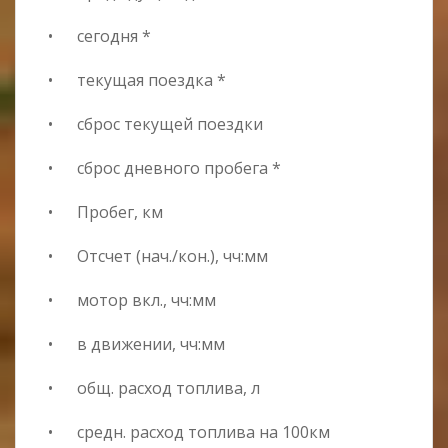
• сегодня *
• текущая поездка *
• сброс текущей поездки
• сброс дневного пробега *
• Пробег, км
• Отсчет (нач./кон.), чч:мм
• мотор вкл., чч:мм
• в движении, чч:мм
• общ. расход топлива, л
• средн. расход топлива на 100км