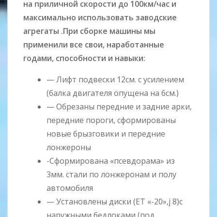
на приличной скорости до 100км/час и
максимально использовать заводские
агрегаты .При сборке машины мы
применили все свои, наработанные
годами, способности и навыки:
— Лифт подвески 12см. с усилением
(балка двигателя опущена на 6см.)
— Обрезаны передние и задние арки,
передние пороги, сформированы
новые брызговики и передние
лонжероны
-Сформирована «псевдорама» из
3мм. стали по лонжеронам и полу
автомобиля
— Установлены диски (ЕТ «-20»,j 8)с
наружными бедлоками (под