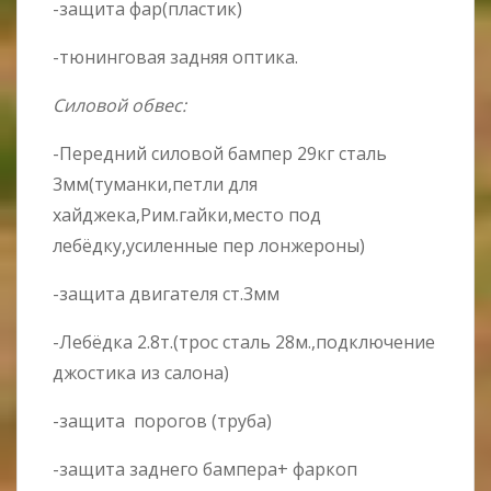
-защита фар(пластик)
-тюнинговая задняя оптика.
Силовой обвес:
-Передний силовой бампер 29кг сталь
3мм(туманки,петли для
хайджека,Рим.гайки,место под
лебёдку,усиленные пер лонжероны)
-защита двигателя ст.3мм
-Лебёдка 2.8т.(трос сталь 28м.,подключение
джостика из салона)
-защита порогов (труба)
-защита заднего бампера+ фаркоп