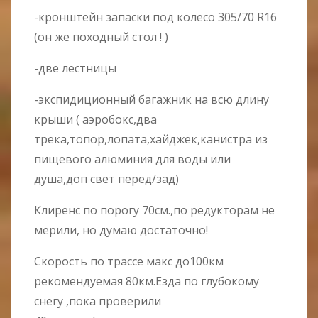
-кронштейн запаски под колесо 305/70 R16
(он же походный стол ! )
-две лестницы
-экспидиционный багажник на всю длину
крыши ( аэробокс,два
трека,топор,лопата,хайджек,канистра из
пищевого алюминия для воды или
душа,доп свет перед/зад)
Клиренс по порогу 70см.,по редукторам не
мерили, но думаю достаточно!
Скорость по трассе макс до100км
рекомендуемая 80км.Езда по глубокому
снегу ,пока проверили