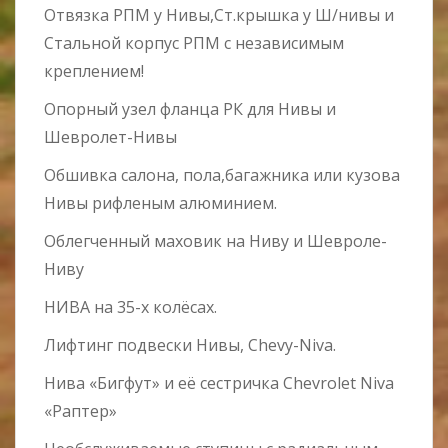
Отвязка РПМ у Нивы,Ст.крышка у Ш/нивы и
Стальной корпус РПМ с независимым
креплением!
Опорный узел фланца РК для Нивы и
Шевролет-Нивы
Обшивка салона, пола,багажника или кузова
Нивы рифленым алюминием.
Облегченный маховик на Ниву и Шевроле-
Ниву
НИВА на 35-х колёсах.
Лифтинг подвески Нивы, Chevy-Niva.
Нива «Бигфут» и её сестричка Chevrolet Niva
«Раптер»